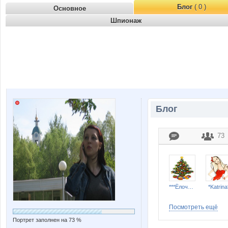
Блог
( 0 )
Основное
Шпионаж
Блог
73
***Ёлочка***
*Katrina
Посмотреть ещё
Портрет заполнен на 73 %