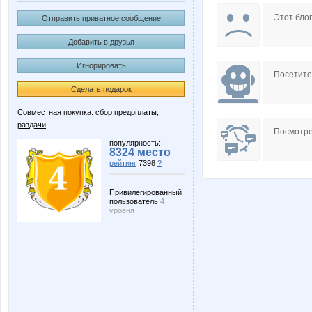
Forseti
GL
Этот блог
Отправить приватное сообщение
Добавить в друзья
Игнорировать
Lim0Ni
Lonza
Посетит
Сделать подарок
Совместная покупка: сбор предоплаты,
раздачи
Salerno
Samme
Посмотре
популярность:
8324 место
рейтинг
7398
?
a_e_n
anusha2
Привилегированный
пользователь
4
уровня
malta
mapiks