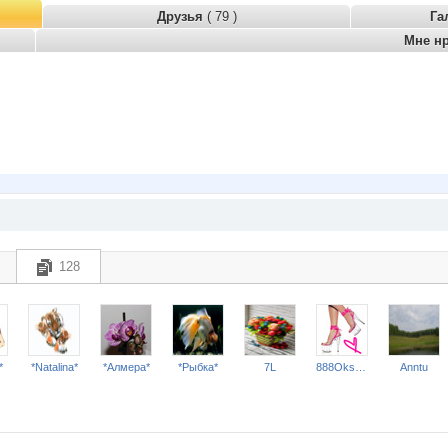
Друзья
( 79 )
Га
Мне н
128
*
*Natalina*
*Алмера*
*Рыбка*
7L
888Oksana
Anntu