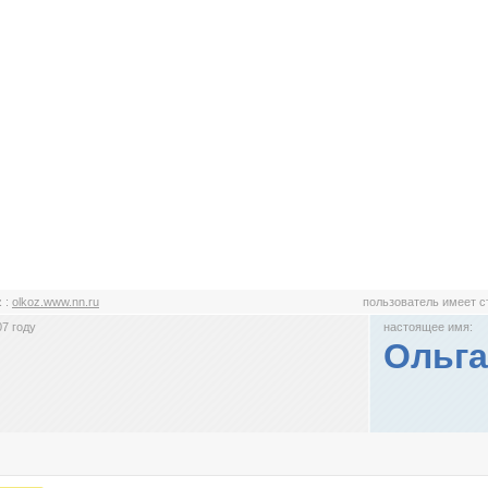
z
:
olkoz.www.nn.ru
пользователь имеет 
7 году
настоящее имя:
Ольга