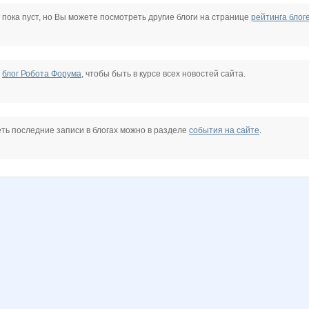
AFIRKA
JuJu595
K@tenok
KRASOTKA_N
KateHok
Kathrin
Kinelie
 пока пуст, но Вы можете посмотреть другие блоги на странице
рейтинга блог
MIX-2-MISS
MamaNT
Mara-M
Mora
NASIK
Nelena
е
блог Робота Форума
, чтобы быть в курсе всех новостей сайта.
r
Sc@rlet
Selana
Simens
Stella69
TATAYNA
Tau
ть последние записи в блогах можно в разделе
события на сайте
.
1
belkastrelka
cornflour
elen76
elena-1983
fann88
guv
mariupol
maryana2009
oliskaAvto
or-ange
persikOFF
rut-elena