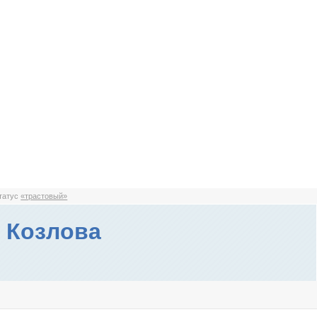
статус
«трастовый»
 Козлова