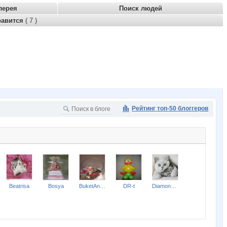
лерея
Поиск людей
равится
( 7 )
Рейтинг топ-50 блоггеров
Beatrisa
Bosya
BuketAnna
DR-t
Diamond Crumb