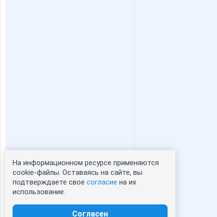
гуам
лелька3
Голуба
Катюли
Марка3
Мышш
СУ!!ПЕР
Тинатин
На информационном ресурсе применяются
Статистика портрета:
cookie-файлы. Оставаясь на сайте, вы
подтверждаете свое
согласие
на их
сейчас просматривают портрет - 0
использование.
зарегистрированные пользователи
посетившие портрет за 7 дней - 0
Согласен